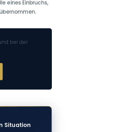
le eines Einbruchs,
g übernommen.
und bei der
n Situation