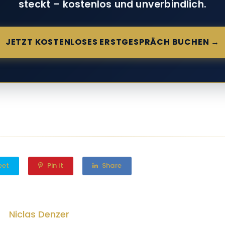
steckt – kostenlos und unverbindlich.
JETZT KOSTENLOSES ERSTGESPRÄCH BUCHEN →
eet
Pin it
Share
Niclas Denzer