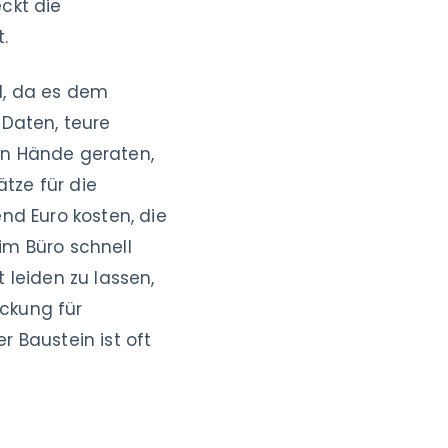
eckt die
.
el, da es dem
 Daten, teure
en Hände geraten,
tze für die
nd Euro kosten, die
im Büro schnell
 leiden zu lassen,
eckung für
r Baustein ist oft