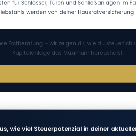
sten für Schlösser, Türen und Schließanlagen im Fal
iebstahls werden von deiner Hausratversicherun
ose Erstberatung – wir zeigen dir, wie du steuerlich 
Kapitalanlage das Maximum herausholst.
Jetzt kostenloses Erstgespräch buchen →
us, wie viel Steuerpotenzial in deiner aktuelle