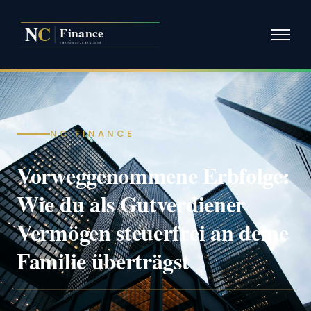
NC FINANCE
Vorweggenommene Erbfolge:
Wie du als Gutverdiener
Vermögen steuerfrei an deine
Familie überträgst