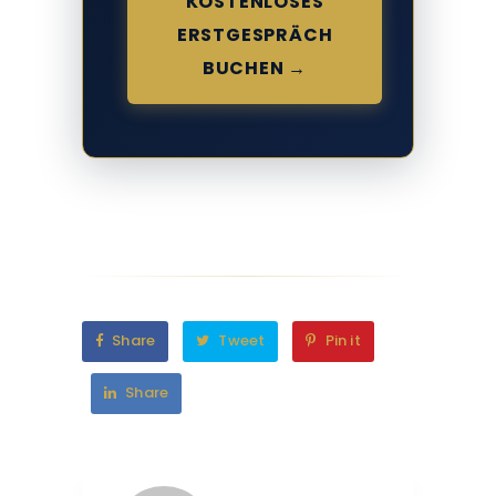
KOSTENLOSES
ERSTGESPRÄCH
BUCHEN →
Share
Tweet
Pin it
Share