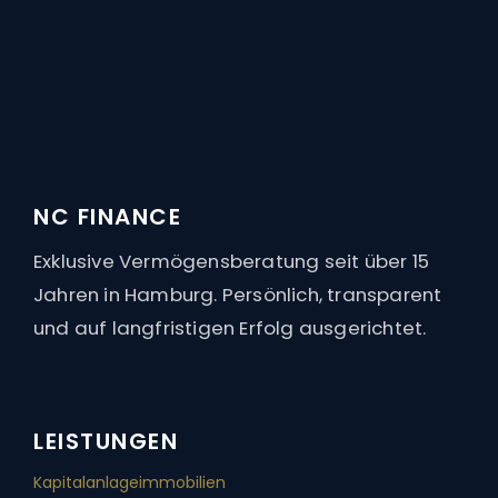
91
Bewertungen auf ProvenExpert.com
NC Finance
NC FINANCE
Vermögensberatungsgesellschaft
Exklusive Vermögensberatung seit über 15
mbH
Jahren in Hamburg. Persönlich, transparent
und auf langfristigen Erfolg ausgerichtet.
LEISTUNGEN
Kapitalanlage­immobilien